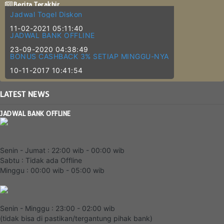
Berita Terakhir
Jadwal Togel Diskon
11-02-2021 05:11:40
JADWAL BANK OFFLINE
23-09-2020 04:38:49
BONUS CASHBACK 3% SETIAP MINGGU-NYA
10-11-2017 10:41:54
LATEST
NEWS
JADWAL BANK OFFLINE
Senin - Jumat : 22:00 wib - 00:00 wib
Sabtu : Tidak ada Offline
Minggu : 00:00 wib - 05:00 wib
Senin - Minggu : 23:00 - 02:00 wib
(tidak bisa di pastikan/tergantung pihak bank)